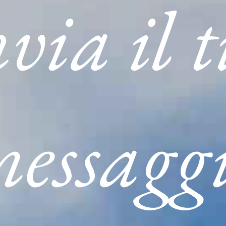
via il 
AZIENDA
NECROLOGI
SERVIZI
CONTATTI
essagg