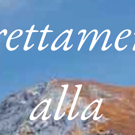
rettame
alla