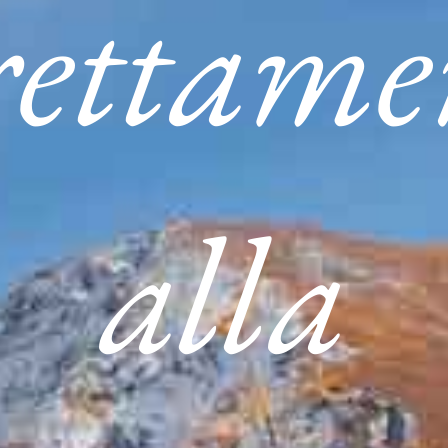
rettame
alla