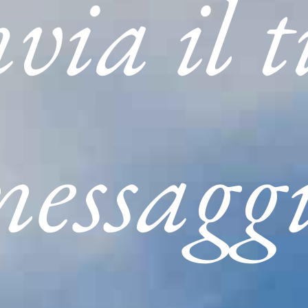
via il 
NECROLOGI
SERVIZI
CONTATTI
essagg