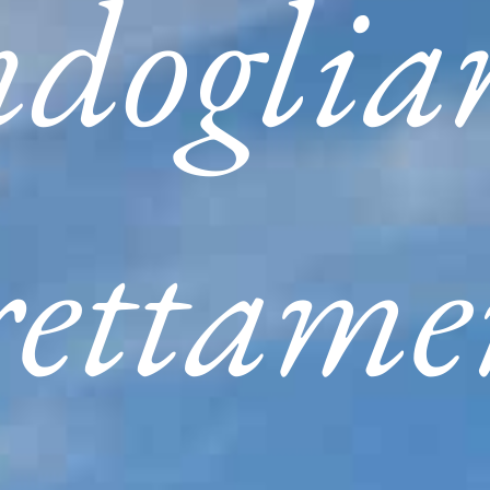
ndoglia
rettame