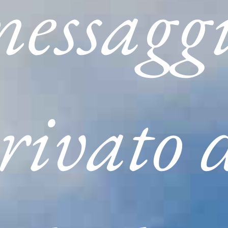
essagg
NECROLOGI
SERVIZI
CONTATTI
rivato 